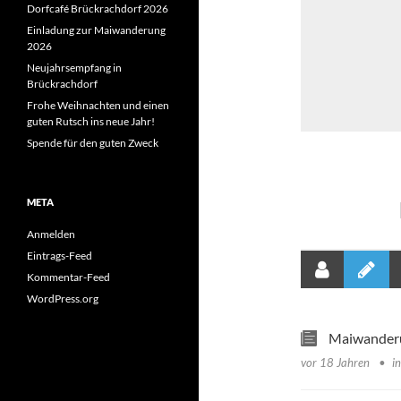
Dorfcafé Brückrachdorf 2026
Einladung zur Maiwanderung
2026
Neujahrsempfang in
Brückrachdorf
Frohe Weihnachten und einen
guten Rutsch ins neue Jahr!
Spende für den guten Zweck
META
Anmelden
Eintrags-Feed
Kommentar-Feed
WordPress.org
Maiwander
vor 18 Jahren
i