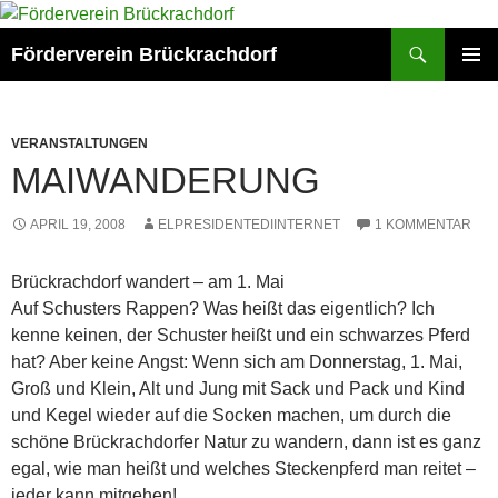
Zum
Inhalt
Suchen
Förderverein Brückrachdorf
springen
PRIMÄR
MENÜ
VERANSTALTUNGEN
MAIWANDERUNG
APRIL 19, 2008
ELPRESIDENTEDIINTERNET
1 KOMMENTAR
Brückrachdorf wandert – am 1. Mai
Auf Schusters Rappen? Was heißt das eigentlich? Ich
kenne keinen, der Schuster heißt und ein schwarzes Pferd
hat? Aber keine Angst: Wenn sich am Donnerstag, 1. Mai,
Groß und Klein, Alt und Jung mit Sack und Pack und Kind
und Kegel wieder auf die Socken machen, um durch die
schöne Brückrachdorfer Natur zu wandern, dann ist es ganz
egal, wie man heißt und welches Steckenpferd man reitet –
jeder kann mitgehen!