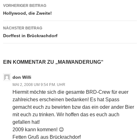
Beitragsnavigation
VORHERIGER BEITRAG
Hollywood, die Zweite!
NÄCHSTER BEITRAG
Dorffest in Brückrachdorf
EIN KOMMENTAR ZU „MAIWANDERUNG“
don Willi
MAI 2, 2008 UM 9:54 P.M. UHR
Hiermit möchte sich die gesamte BRD-Crew für euer
zahlreiches erscheinen bedanken! Es hat Spass
gemacht euch zu bewirten bzw das ein oder ander Bier
mit euch zu trinken. Wir hoffen das es euch auch
gefallen hat!
2009 kann kommen! 😉
Fetten Gruß aus Brückrachdorf