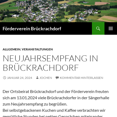
Zum
Inhalt
springen
Suchen
Förderverein Brückrachdorf
PRIMÄR
MENÜ
ALLGEMEIN
,
VERANSTALTUNGEN
NEUJAHRSEMPFANG IN
BRÜCKRACHDORF
JANUAR 24, 2024
JOCHEN
KOMMENTAR HINTERLASSEN
Der Ortsbeirat Brückrachdorf und der Förderverein freuten
sich am 13.01.2024 viele Brückrachdorfer in der Sängerhalle
zum Neujahrsempfang zu begrüßen.
Bei selbstgebackenen Kuchen und Kaffee verbrachten wir
gemütliche Stunden bei netten Gesprächen miteinander.