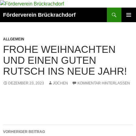
Zum
Inhalt
Suchen
Förderverein Brückrachdorf
springen
PRIMÄR
MENÜ
ALLGEMEIN
FROHE WEIHNACHTEN
UND EINEN GUTEN
RUTSCH INS NEUE JAHR!
DEZEMBER 23, 2023
JOCHEN
KOMMENTAR HINTERLASSEN
Beitragsnavigation
VORHERIGER BEITRAG