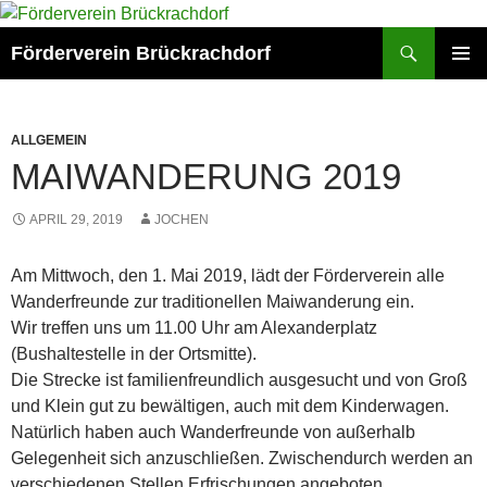
Zum
Inhalt
Suchen
Förderverein Brückrachdorf
springen
PRIMÄR
MENÜ
ALLGEMEIN
MAIWANDERUNG 2019
APRIL 29, 2019
JOCHEN
Am Mittwoch, den 1. Mai 2019, lädt der Förderverein alle
Wanderfreunde zur traditionellen Maiwanderung ein.
Wir treffen uns um 11.00 Uhr am Alexanderplatz
(Bushaltestelle in der Ortsmitte).
Die Strecke ist familienfreundlich ausgesucht und von Groß
und Klein gut zu bewältigen, auch mit dem Kinderwagen.
Natürlich haben auch Wanderfreunde von außerhalb
Gelegenheit sich anzuschließen. Zwischendurch werden an
verschiedenen Stellen Erfrischungen angeboten.