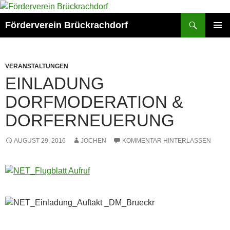
Zum
Inhalt
Suchen
Förderverein Brückrachdorf
springen
PRIMÄR
MENÜ
VERANSTALTUNGEN
EINLADUNG
DORFMODERATION &
DORFERNEUERUNG
AUGUST 29, 2016
JOCHEN
KOMMENTAR HINTERLASSEN