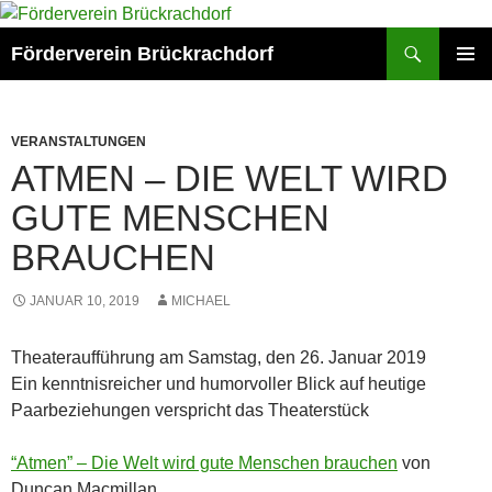
Zum
Inhalt
Suchen
Förderverein Brückrachdorf
springen
PRIMÄR
MENÜ
VERANSTALTUNGEN
ATMEN – DIE WELT WIRD
GUTE MENSCHEN
BRAUCHEN
JANUAR 10, 2019
MICHAEL
Theateraufführung am Samstag, den 26. Januar 2019
Ein kenntnisreicher und humorvoller Blick auf heutige
Paarbeziehungen verspricht das Theaterstück
“Atmen” – Die Welt wird gute Menschen brauchen
von
Duncan Macmillan.