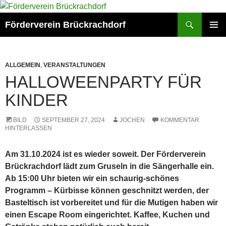
Zum
Inhalt
Suchen
Förderverein Brückrachdorf
springen
PRIMÄR
MENÜ
ALLGEMEIN
,
VERANSTALTUNGEN
HALLOWEENPARTY FÜR
KINDER
BILD
SEPTEMBER 27, 2024
JOCHEN
KOMMENTAR
HINTERLASSEN
Am 31.10.2024 ist es wieder soweit. Der Förderverein
Brückrachdorf lädt zum Gruseln in die Sängerhalle ein.
Ab 15:00 Uhr bieten wir ein schaurig-schönes
Programm – Kürbisse können geschnitzt werden, der
Basteltisch ist vorbereitet und für die Mutigen haben wir
einen Escape Room eingerichtet. Kaffee, Kuchen und