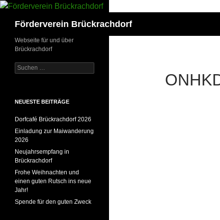
Zum
Inhalt
Suchen
Förderverein Brückrachdorf
springen
Webseite für und über
Brückrachdorf
Suchen
ONHKD
nach:
NEUESTE BEITRÄGE
Dorfcafé Brückrachdorf 2026
Einladung zur Maiwanderung
2026
Neujahrsempfang in
Brückrachdorf
Frohe Weihnachten und
einen guten Rutsch ins neue
Jahr!
Über
Spende für den guten Zweck
Komment