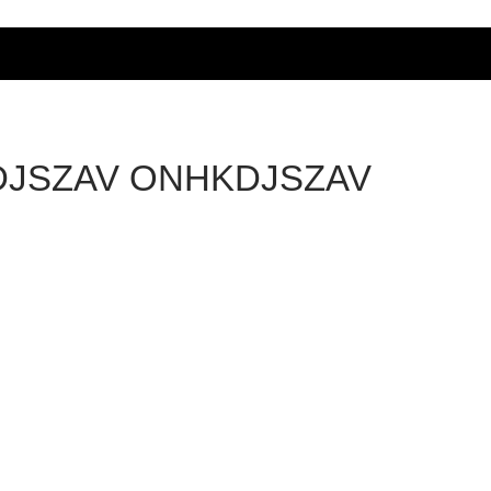
JSZAV ONHKDJSZAV
onhkdjszav
onhkdjszav
[url=http://northcarerx.com/#]Nort
hCareRx[/url] prescription drugs
canada buy online
Über
Beiträge
Beiträge
are
Kommentare