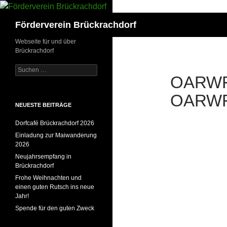
Zum
Inhalt
Suchen
Förderverein Brückrachdorf
springen
Webseite für und über
Brückrachdorf
Suchen
OARW
nach:
OARW
NEUESTE BEITRÄGE
Dorfcafé Brückrachdorf 2026
Einladung zur Maiwanderung
2026
Neujahrsempfang in
Brückrachdorf
Frohe Weihnachten und
einen guten Rutsch ins neue
Jahr!
Spende für den guten Zweck